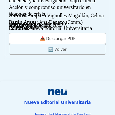
docencia y la investigación” bajo el lema:
Acción y compromiso universitario en
tiempos de crisis.
Autores:
Amparo Vignolles Magallán; Celina
Bazán Araya; Ana Denaro (Comp.)
Categoría:
Medio Ambiente
Año de publicación:
2025
N° de páginas:
146
Editorial:
Nueva Editorial Universitaria
📥 Descargar PDF
🔙 Volver
Nueva Editorial Universitaria
Universidad Nacional de San Luis