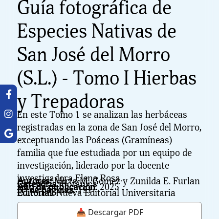
Guía fotográfica de
Especies Nativas de
San José del Morro
(S.L.) - Tomo I Hierbas
y Trepadoras
En este Tomo 1 se analizan las herbáceas
registradas en la zona de San José del Morro,
exceptuando las Poáceas (Gramíneas)
familia que fue estudiada por un equipo de
investigación, liderado por la docente
investigadora Elena Rosa.
Autores:
Mirta M. Gómez y Zunilda E. Furlan
Categoría:
Botánica
Año de publicación:
2025
N° de páginas:
191
Editorial:
Nueva Editorial Universitaria
📥 Descargar PDF