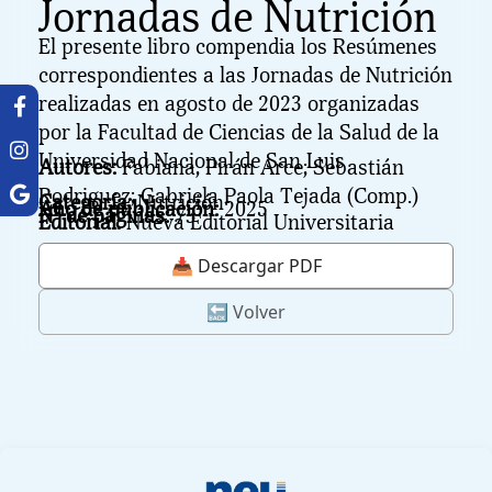
Jornadas de Nutrición
El presente libro compendia los Resúmenes
correspondientes a las Jornadas de Nutrición
realizadas en agosto de 2023 organizadas
por la Facultad de Ciencias de la Salud de la
Universidad Nacional de San Luis
Autores:
Fabiana, Pirán Arce; Sebastián
Rodriguez; Gabriela Paola Tejada (Comp.)
Categoría:
Nutrición
Año de publicación:
2025
N° de páginas:
73
Editorial:
Nueva Editorial Universitaria
📥 Descargar PDF
🔙 Volver