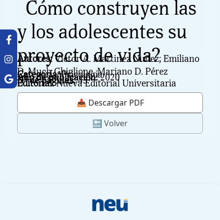
¿Cómo construyen las
y los adolescentes su
proyecto de vida?
Autores:
Víctor A. Martinez Nuñez; Emiliano
D. Much Ghiglione, Mariano D. Pérez
Categoría:
Psicología
Año de publicación:
2020
N° de páginas:
43
Editorial:
Nueva Editorial Universitaria
📥 Descargar PDF
🔙 Volver