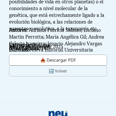
posibilidades de vida en otros planetas) o el
conocimiento a nivel molecular de la
genética, que está estrechamente ligado a la
evolución biológica, a las relaciones de
parentesco evolutivo, a la taxonomía etc.
Autores:
Adriana Patricia Salinas; Luciano
Martín Perrotta; María Angélica Gil; Andrea
Celeste Isaguirre; Ignacio Alejandro Vargas
Categoría:
Biología
Año de publicación:
2025
N° de páginas:
102
Editorial:
Nueva Editorial Universitaria
📥 Descargar PDF
🔙 Volver